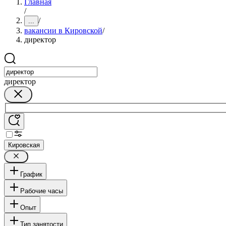
Главная
/
/
...
вакансии в Кировской
/
директор
директор
Кировская
График
Рабочие часы
Опыт
Тип занятости